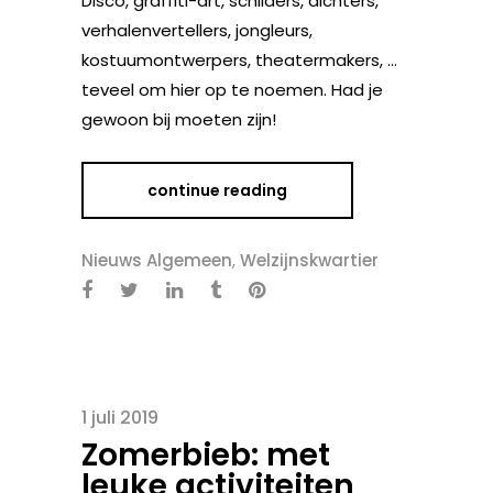
Disco, graffiti-art, schilders, dichters,
verhalenvertellers, jongleurs,
kostuumontwerpers, theatermakers, …
teveel om hier op te noemen. Had je
gewoon bij moeten zijn!
continue reading
Nieuws Algemeen
,
Welzijnskwartier
1 juli 2019
Zomerbieb: met
leuke activiteiten