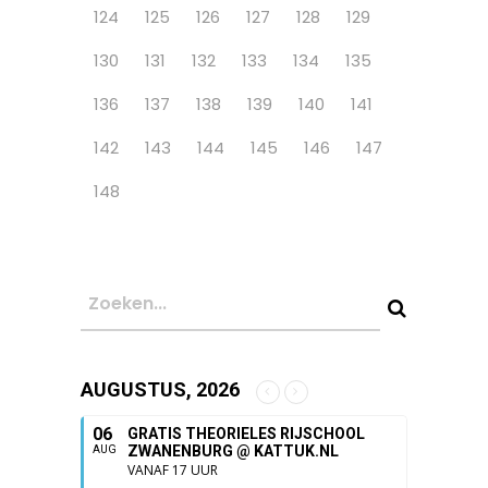
124
125
126
127
128
129
130
131
132
133
134
135
136
137
138
139
140
141
142
143
144
145
146
147
148
AUGUSTUS, 2026
06
GRATIS THEORIELES RIJSCHOOL
ZWANENBURG @ KATTUK.NL
AUG
VANAF 17 UUR