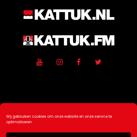
Wij gebruiken cookies om onze website en onze service te
Ontwikkeling / Hosting door
AtSea
optimaliseren.
Design & Medi
a