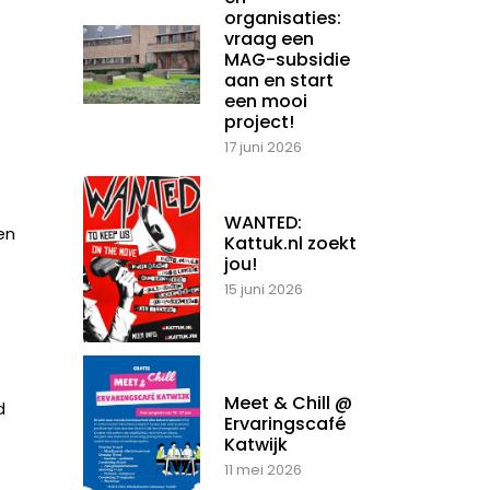
organisaties:
vraag een
MAG-subsidie
aan en start
een mooi
project!
17 juni 2026
WANTED:
en
Kattuk.nl zoekt
jou!
15 juni 2026
Meet & Chill @
d
Ervaringscafé
Katwijk
11 mei 2026