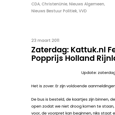
CDA
,
ChristenUnie
,
Nieuws Algemeen
,
Nieuws Bestuur Politiek
,
VVD
23 maart 2011
Zaterdag: Kattuk.nl F
Popprijs Holland Rij
Update: zaterdag K
Het is zover. Er zijn voldoende aanmeldinge
De bus is besteld, de kaartjes zijn binnen, 
open zodat we niet droog komen te staan, Katt
voor, de voorpret kan beginnen, niks staat 