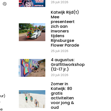
26 juli 2026
Katwijk Rijd(t)
Mee
presenteert
zich aan
inwoners
tijdens
Rijnsburgse
Flower Parade
25 juli 2026
4 augustus:
Graffitiworkshop
(12-17 jr.)
20 juli 2026
Zomer in
Katwijk: 80
gratis
uur)
activiteiten
r
voor jong &
oud
ie