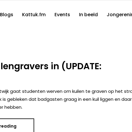
Blogs
Kattuk.fm
Events
In beeld
Jongereni
ilengravers in (UPDATE:
twijk gaat studenten werven om kuilen te graven op het str
 is gebleken dat badgasten graag in een kuil liggen en daar
er hebben.
 reading