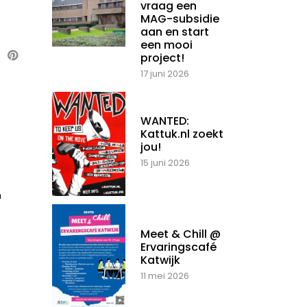
vraag een
MAG-subsidie
aan en start
een mooi
project!
17 juni 2026
WANTED:
Kattuk.nl zoekt
jou!
15 juni 2026
n
Meet & Chill @
Ervaringscafé
Katwijk
11 mei 2026