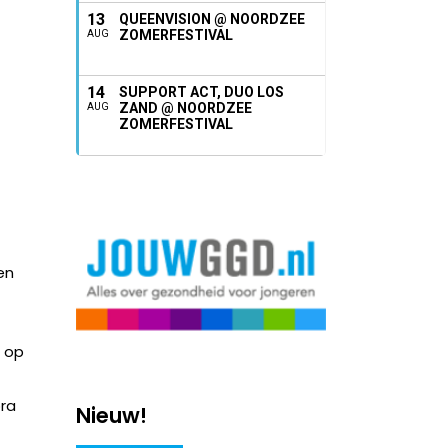
13
QUEENVISION @ NOORDZEE
ZOMERFESTIVAL
AUG
14
SUPPORT ACT, DUO LOS
ZAND @ NOORDZEE
AUG
ZOMERFESTIVAL
en
n op
ora
Nieuw!