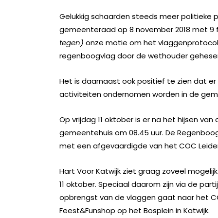
Gelukkig schaarden steeds meer politieke par
gemeenteraad op 8 november 2018 met 9 fr
tegen)
onze motie om het vlaggenprotocol a
regenboogvlag door de wethouder gehesen 
Het is daarnaast ook positief te zien dat e
activiteiten ondernomen worden in de ge
Op vrijdag 11 oktober is er na het hijsen va
gemeentehuis om 08.45 uur. De Regenboo
met een afgevaardigde van het COC Leide
Hart Voor Katwijk ziet graag zoveel mogel
11 oktober. Speciaal daarom zijn via de part
opbrengst van de vlaggen gaat naar het COC
Feest&Funshop op het Bosplein in Katwijk.