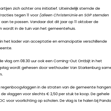
tijen zich achter ons initiatief. Uiteindelijk stemde de
acties tegen 11 voor
(alleen ChristenUnie en SGP stemden
an te passen. Vandaar dat dit jaar op 11 oktober de
wordt in de tuin van het gemeentehuis.
r in het kader van acceptatie en emancipatie verschillende
meente.
n de vlag om 08.30 uur ook een Coming-Out Ontbijt in het
gvlag wordt gehesen door wethouder Van Starkenburg sam
n.
ijk regenboogvlaggen in de straten van de gemeente hange
ij de vlaggen voor slechts € 2,50 per stuk te koop. De gehele
 voor voorlichting op scholen. De vlag is te halen bij Pand