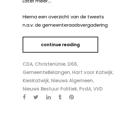
Later meer….
Hierna een overzicht van de tweets
n.a.v. de gemeenteraadsvergadering
continue reading
CDA
,
ChristenUnie
,
D66
,
GemeenteBelangen
,
Hart voor Katwijk
,
KiesKatwijk
,
Nieuws Algemeen
,
Nieuws Bestuur Politiek
,
PvdA
,
VVD