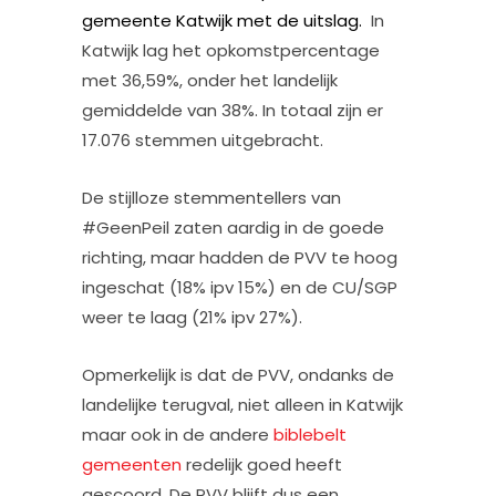
gemeente Katwijk met de uitslag.
In
Katwijk lag het opkomstpercentage
met 36,59%, onder het landelijk
gemiddelde van 38%. In totaal zijn er
17.076 stemmen uitgebracht.
De stijlloze stemmentellers van
#GeenPeil zaten aardig in de goede
richting, maar hadden de PVV te hoog
ingeschat (18% ipv 15%) en de CU/SGP
weer te laag (21% ipv 27%).
Opmerkelijk is dat de PVV, ondanks de
landelijke terugval, niet alleen in Katwijk
maar ook in de andere
biblebelt
gemeenten
redelijk goed heeft
gescoord. De PVV blijft dus een