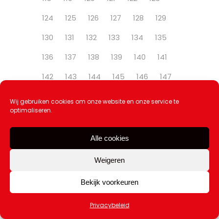
124
125
126
127
128
129
130
131
132
133
134
135
136
137
138
139
140
141
142
143
144
145
146
147
148
Wij gebruiken cookies om onze website en onze service te
optimaliseren.
Alle cookies
Weigeren
Bekijk voorkeuren
AUGUSTUS, 2026
11
TOERISTENMARKT @ KATWIJK
Privacybeleid
CENTRUM
AUG