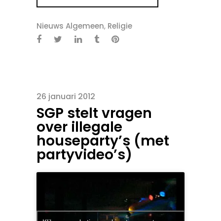
Nieuws Algemeen
,
Religie
26 januari 2012
SGP stelt vragen
over illegale
houseparty’s (met
partyvideo’s)