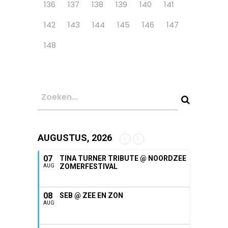
136
137
138
139
140
141
142
143
144
145
146
147
148
AUGUSTUS, 2026
07
TINA TURNER TRIBUTE @ NOORDZEE
ZOMERFESTIVAL
AUG
08
SEB @ ZEE EN ZON
AUG