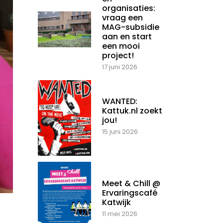
organisaties:
vraag een
MAG-subsidie
aan en start
een mooi
project!
17 juni 2026
WANTED:
Kattuk.nl zoekt
jou!
15 juni 2026
Meet & Chill @
Ervaringscafé
Katwijk
11 mei 2026