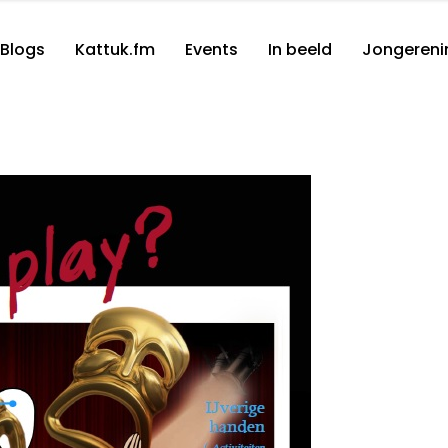
Blogs
Kattuk.fm
Events
In beeld
Jongereni