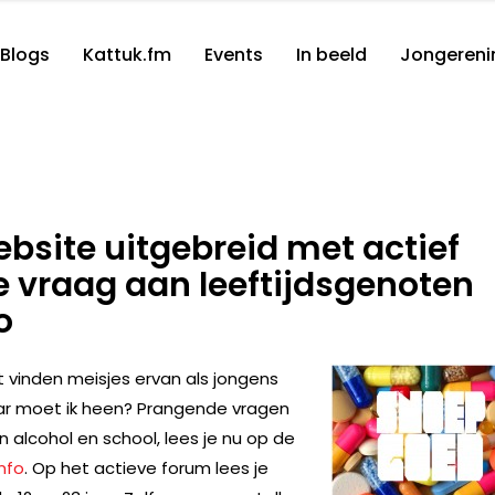
Blogs
Kattuk.fm
Events
In beeld
Jongereni
bsite uitgebreid met actief
je vraag aan leeftijdsgenoten
o
inden meisjes ervan als jongens
aar moet ik heen? Prangende vragen
n alcohol en school, lees je nu op de
nfo
. Op het actieve forum lees je