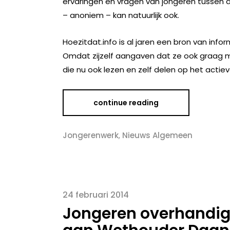
ervaringen en vragen van jongeren tussen de 
– anoniem – kan natuurlijk ook.
Hoezitdat.info is al jaren een bron van in
Omdat zijzelf aangaven dat ze ook graag me
die nu ook lezen en zelf delen op het actie
continue reading
Jongerenwerk
,
Nieuws Algemeen
24 februari 2014
Jongeren overhandi