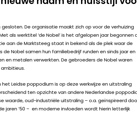
 nieuwe naam en huisstijl voo
gesloten. De organisatie maakt zich op voor de verhuizing
et als werktitel ‘de Nobel’ is het afgelopen jaar begonnen 
tie aan de Marktsteeg staat in bekend als de plek waar de
 de Nobel samen hun familiebedrijf runden en sinds jaar en
en en metalen verwerkten. De gebroeders de Nobel waren
ambitieus.
het Leidse poppodium is op deze werkwijze en uitstraling
nderscheidend ten opzichte van andere Nederlandse poppodia
e waarde, oud-industriële uitstraling – o.a. geïnspireerd doo
 jaren ’50 – en moderne invloeden wordt hierin letterlijk