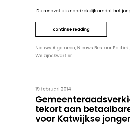
De renovatie is noodzakelijk omdat het jon
continue reading
Nieuws Algemeen
,
Nieuws Bestuur Politiek
,
Welzijnskwartier
19 februari 2014
Gemeenteraadsverkiez
tekort aan betaalbar
voor Katwijkse jonge