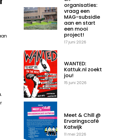
r
organisaties:
vraag een
MAG-subsidie
aan en start
een mooi
project!
aan
17 juni 2026
WANTED:
Kattuk.nl zoekt
jou!
15 juni 2026
.
r
Meet & Chill @
Ervaringscafé
Katwijk
11 mei 2026