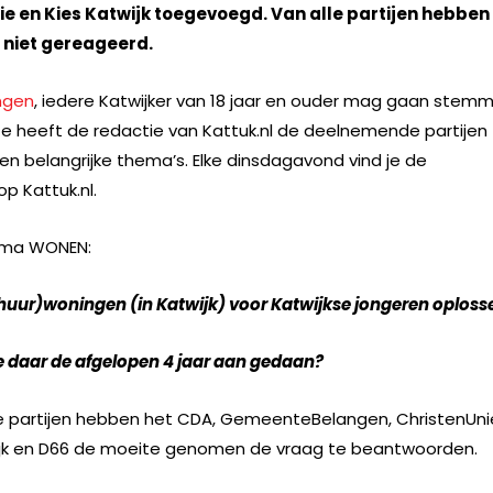
ie en Kies Katwijk toegevoegd. Van alle partijen hebben
g niet gereageerd.
ngen
, iedere Katwijker van 18 jaar en ouder mag gaan stemm
e heeft de redactie van Kattuk.nl de deelnemende partijen
en belangrijke thema’s. Elke dinsdagavond vind je de
p Kattuk.nl.
ema WONEN:
 (huur)woningen (in Katwijk) voor Katwijkse jongeren oploss
ie daar de afgelopen 4 jaar aan gedaan?
e partijen hebben het CDA, GemeenteBelangen, ChristenUni
twijk en D66 de moeite genomen de vraag te beantwoorden.