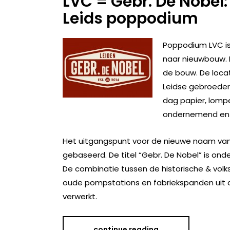
LVC = Gebr. De Nobel:
Leids poppodium
Poppodium LVC is 
naar nieuwbouw. M
de bouw. De loca
Leidse gebroeders
dag papier, lomp
ondernemend en 
Het uitgangspunt voor de nieuwe naam van 
gebaseerd. De titel “Gebr. De Nobel” is o
De combinatie tussen de historische & volks
oude pompstations en fabriekspanden uit de
verwerkt.
continue reading