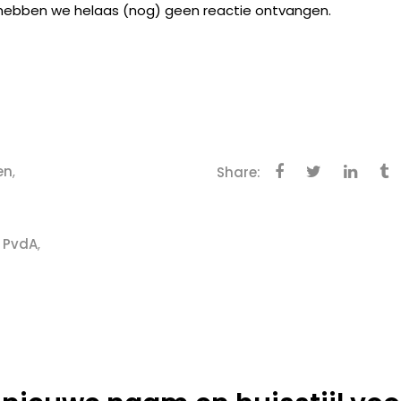
t hebben we helaas (nog) geen reactie ontvangen.
en
,
Share:
,
PvdA
,