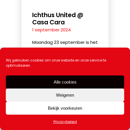
Ichthus United @
Casa Cara
1 september 2024
Maandag 23 september is het
weer zo ver! Onze eerste
avond staat gepland. Een
Wij gebruiken cookies om onze website en onze service te
bijzondere avond!We hebben
optimaliseren.
Matthijn Buwalda uitgeno...
Alle cookies
Weigeren
Bekijk voorkeuren
Privacybeleid