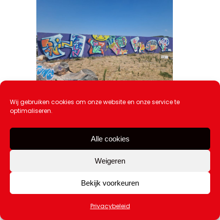
Wij gebruiken cookies om onze website en onze service te
optimaliseren.
Leerlingen Pieter Groen genieten van
culturele dag in Scum
17 juli 2026
Alle cookies
Weigeren
Bekijk voorkeuren
Privacybeleid