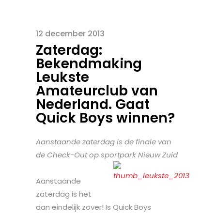
12 december 2013
Zaterdag:
Bekendmaking
Leukste
Amateurclub van
Nederland. Gaat
Quick Boys winnen?
Aanstaande zaterdag is de finale van
de Check-Out op sportpark Nieuw Zuid
Aanstaande
zaterdag is het
dan eindelijk zover! Is Quick Boys