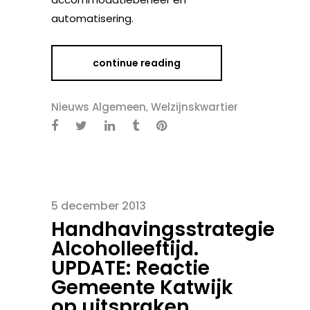
automatisering.
continue reading
Nieuws Algemeen
,
Welzijnskwartier
5 december 2013
Handhavingsstrategie
Alcoholleeftijd.
UPDATE: Reactie
Gemeente Katwijk
op uitspraken