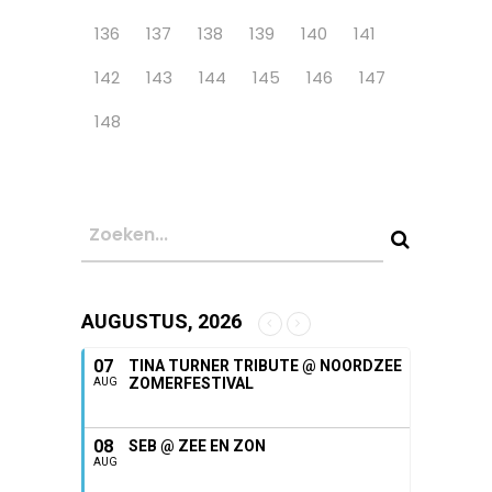
136
137
138
139
140
141
142
143
144
145
146
147
148
AUGUSTUS, 2026
07
TINA TURNER TRIBUTE @ NOORDZEE
ZOMERFESTIVAL
AUG
08
SEB @ ZEE EN ZON
AUG