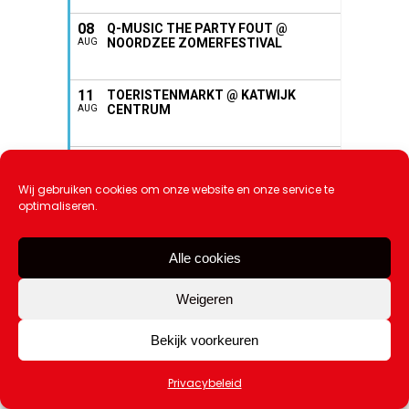
08
Q-MUSIC THE PARTY FOUT @
NOORDZEE ZOMERFESTIVAL
AUG
11
TOERISTENMARKT @ KATWIJK
CENTRUM
AUG
11
DJ AND PRODUCERS CAFÉ @ SCUM
AUG
ELKE DINSDAG VAN 17:30 – 22:00 UUR
Wij gebruiken cookies om onze website en onze service te
optimaliseren.
11
AJ CORNER @ NOORDZEE
ZOMERFESTIVAL
AUG
Alle cookies
11
EUROSMITH @ NOORDZEE
Weigeren
ZOMERFESTIVAL
AUG
Bekijk voorkeuren
12
PASAR MALAM AAN ZEE- PASAR
PANTAI @ NOORDZEE
AUG
Privacybeleid
ZOMERFESTIVAL