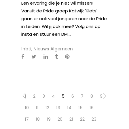
Een ervaring die je niet wil missen!
Vanuit de Pride groep Katwijk 'Klets'
gaan er ook veel jongeren naar de Pride
in Leiden. Wil jij ook mee? Volg ons op
insta en stuur een DM....
lhbti
,
Nieuws Algemeen
1
2
3
4
5
6
7
8
9
10
11
12
13
14
15
16
17
18
19
20
21
22
23