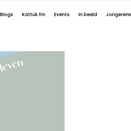
Blogs
Kattuk.fm
Events
In beeld
Jongereni