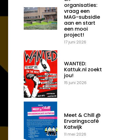
organisaties:
vraag een
MAG-subsidie
aan en start
een mooi
project!
17 juni 2026
WANTED:
Kattuk.nl zoekt
jou!
15 juni 2026
Meet & Chill @
Ervaringscafé
Katwijk
11 mei 2026