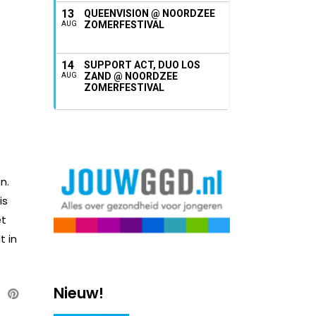
13
QUEENVISION @ NOORDZEE
ZOMERFESTIVAL
AUG
14
SUPPORT ACT, DUO LOS
ZAND @ NOORDZEE
AUG
ZOMERFESTIVAL
n.
is
et
t in
Nieuw!