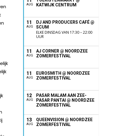
11
TOERISTENMARKT @
KATWIJK CENTRUM
AUG
ven
k
11
en
DJ AND PRODUCERS CAFÉ @
SCUM
AUG
ELKE DINSDAG VAN 17:30 – 22:00
UUR
11
AJ CORNER @ NOORDZEE
ZOMERFESTIVAL
AUG
lijk
ijk
11
EUROSMITH @ NOORDZEE
ZOMERFESTIVAL
AUG
jk
12
PASAR MALAM AAN ZEE-
PASAR PANTAI @ NOORDZEE
AUG
ZOMERFESTIVAL
n
ij
13
QUEENVISION @ NOORDZEE
ZOMERFESTIVAL
AUG