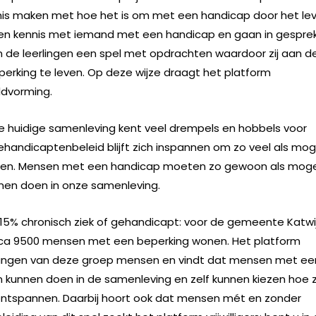
nnis maken met hoe het is om met een handicap door het le
ngen kennis met iemand met een handicap en gaan in gespre
n de leerlingen een spel met opdrachten waardoor zij aan d
perking te leven. Op deze wijze draagt het platform
ldvorming.
e huidige samenleving kent veel drempels en hobbels voor
andicaptenbeleid blijft zich inspannen om zo veel als moge
en. Mensen met een handicap moeten zo gewoon als mogel
en doen in onze samenleving.
 15% chronisch ziek of gehandicapt: voor de gemeente Katwi
irca 9500 mensen met een beperking wonen. Het platform
angen van deze groep mensen en vindt dat mensen met ee
unnen doen in de samenleving en zelf kunnen kiezen hoe z
n ontspannen. Daarbij hoort ook dat mensen mét en zonder