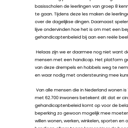
basisscholen de leerlingen van groep 8 ke
te gaan. Tijdens deze les maken de leerli
over de dagelijkse dingen. Daarnaast spele
lijve ondervinden hoe het is om met een be
gehandicaptenbeleid bij aan een reële bee
Helaas zijn we er daarmee nog niet want d
mensen met een handicap. Het platform geh
van deze drempels en hobbels weg te nem
en waar nodig met ondersteuning mee kunn
Van alle mensen die in Nederland wonen is
met 62.700 inwoners betekent dit dat er c
gehandicaptenbeleid komt op voor de bel
beperking zo gewoon mogelijk mee moeten k
willen wonen, werken, winkelen, sporten e