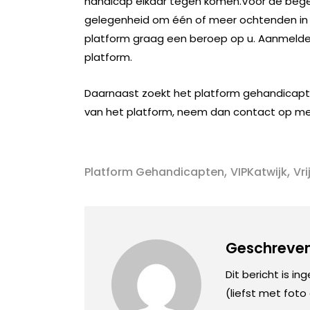
handicap elkaar tegen komen.Voor de begeleid
gelegenheid om één of meer ochtenden in j
platform graag een beroep op u. Aanmelden k
platform.
Daarnaast zoekt het platform gehandicapte
van het platform, neem dan contact op met
,
,
Platform Gehandicapten
VIPKatwijk
Vri
Geschreven
Dit bericht is in
(liefst met foto