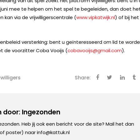
ing van dit spel zoekt het platform vrijwilligers: bent u in
uni mee te helpen om het spel te begeleiden, dan doet he
an via de vrijwilligerscentrale (
www.vipkatwijk.nl
) of bij het
nbeleid versterking: bent u geïnteresseerd om lid te word
 de voorzitter Coba Vooijs (
cobavooijs@gmail.com
).
jwilligers
Share:
 door: Ingezonden
gezonden. Heb jij ook een bericht voor de site? Mail het dan
 of poster) naar info@kattuk.nl