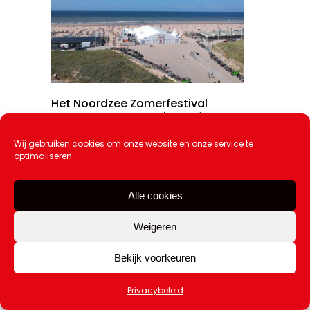
Het Noordzee Zomerfestival
presenteert negen dagen feest
9 juli 2026
Wij gebruiken cookies om onze website en onze service te
optimaliseren.
Alle cookies
Weigeren
Bekijk voorkeuren
Privacybeleid