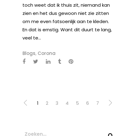
toch weet dat ik thuis zit, niemand kan
zien en het dus gewoon niet zie zitten
om me even fatsoenlijk aan te kleden.
En dat is ernstig. Want dit duurt te lang,
veel te...
Blogs
,
Corona
1
2
3
4
5
6
7