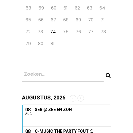
58
59
60
61
62
63
64
65
66
67
68
69
70
71
72
73
74
75
76
77
78
79
80
81
AUGUSTUS, 2026
08
SEB @ ZEE EN ZON
AUG
08
Q-MUSIC THE PARTY FOUT @