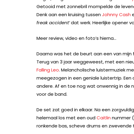
Getooid met zonnebril mompelde de levende
Denk aan een kruising tussen
Johnny Cash
freak accident’
dat werk. Heerlijke opener v
Meer review, video en foto’s hierna…
Daarna was het de beurt aan een van mijn f
Terug van 3 jaar weggeweest, met een nieu
Falling Leo
. Melancholische luistermuziek m
meegezogen in een geniale luistertrip. Een
andere. Af en toe nog wat onwennig in de n
voor de band.
De set zat goed in elkaar. Na een zorgvuld
helemaal los met een oud
Caitlin
nummer (d
ronkende bas, scheve drums en zwevende 