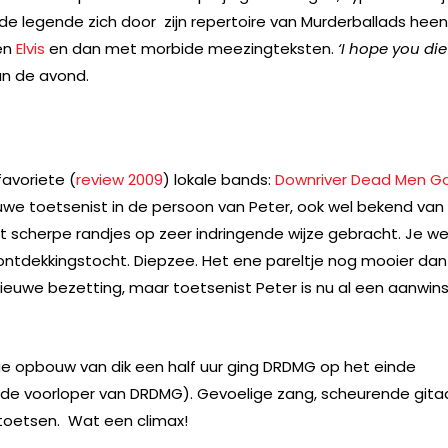
 legende zich door zijn repertoire van Murderballads heen
en
Elvis
en dan met morbide meezingteksten.
‘I hope you die
an de avond.
avoriete (
review 2009
) lokale bands:
Downriver Dead Men G
we toetsenist in de persoon van Peter, ook wel bekend van
et scherpe randjes op zeer indringende wijze gebracht. Je w
 ontdekkingstocht. Diepzee. Het ene pareltje nog mooier da
ieuwe bezetting, maar toetsenist Peter is nu al een aanwin
ige opbouw van dik een half uur ging DRDMG op het einde
e voorloper van DRDMG). Gevoelige zang, scheurende gitaa
toetsen. Wat een climax!