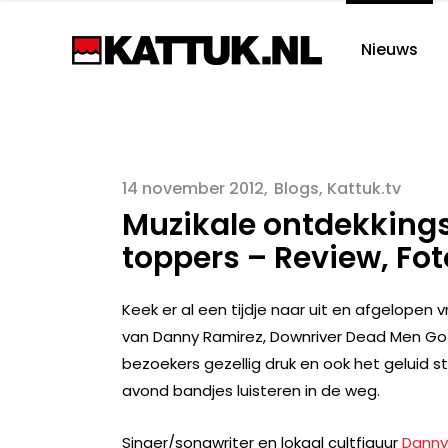
Nieuws
14 november 2012
Blogs
,
Kattuk.tv
Muzikale ontdekkings
toppers – Review, Fot
Keek er al een tijdje naar uit en afgelopen
van Danny Ramirez, Downriver Dead Men Go 
bezoekers gezellig druk en ook het geluid s
avond bandjes luisteren in de weg.
Singer/songwriter en lokaal cultfiguur
Danny