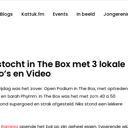
Blogs
Kattuk.fm
Events
In beeld
Jongereni
tocht in The Box met 3 lokale
o’s en Video
 vrijdag was het zover. Open Podium in The Box, met optreden
en Sarah Phymm. In The Box was het met zo’n 40 a 50
tond supergoed en strak afgesteld. Niks stond een lekkere
 Ramirez
opende het bal op zijn geheel eigen, typerende wij