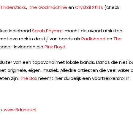
Tindersticks
,
the Godmachine
en
Crystal Stilts
(check
ijkse indieband
Sarah Phymm
, mocht de avond afsluiten.
atieve rock in de stijl van bands als
Radiohead
en
The
space- invloeden ala
Pink Floyd
.
luiter van een topavond met lokale bands. Bands die niet 
 originele, eigen, muziek. Alledrie artiesten die veel vaker 
ten zijn.
The Box
neemt hier duidelijk een voortrekkersrol in.
n,
www.6dunes.nl