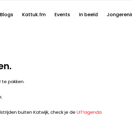
Blogs
Kattuk.fm
Events
In beeld
Jongereni
en.
T! te pakken.
k.
rijden buiten Katwijk, check je de
UIT!agenda