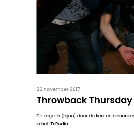
30 november 2017
Throwback Thursday 
De kogel is (bijna) door de ker
k
en binnenkor
in het TriPodia.