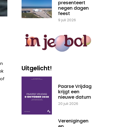
presenteert
negen dagen
feest
9 juli 2026
an
Uitgelicht!
ok
 of
Paarse Vrijdag
krijgt een
nieuwe datum
20 juli 2026
Verenigingen
en