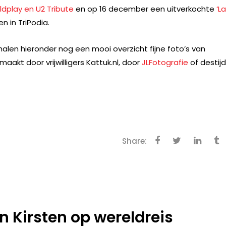
ldplay en U2 Tribute
en op 16 december een uitverkochte
‘L
n in TriPodia.
halen hieronder nog een mooi overzicht fijne foto’s van
aakt door vrijwilligers Kattuk.nl, door
JLFotografie
of destij
Share:
n Kirsten op wereldreis