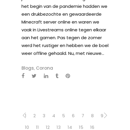
het begin van de pandemie hadden we
een drukbezochte en gewaardeerde
Minecraft server online en waren we
vaak in Livestreams online tegen elkaar
aan het gamen. Pas tegen de zomer
werd het rustiger en hebben we de boel
weer offline gehaald. Nu, met nieuwe...
Blogs
,
Corona
1
2
3
4
5
6
7
8
9
10
11
12
13
14
15
16