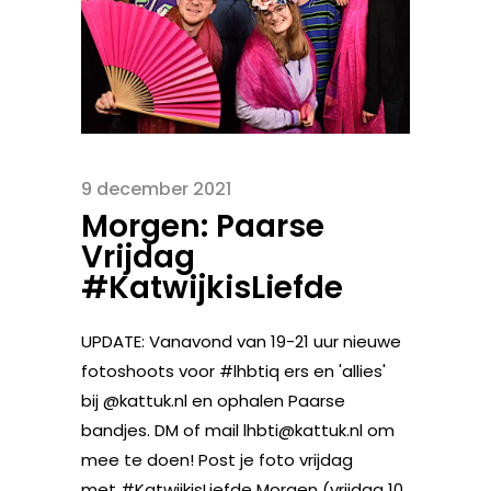
9 december 2021
Morgen: Paarse
Vrijdag
#KatwijkisLiefde
UPDATE: Vanavond van 19-21 uur nieuwe
fotoshoots voor #lhbtiq ers en 'allies'
bij @kattuk.nl en ophalen Paarse
bandjes. DM of mail lhbti@kattuk.nl om
mee te doen! Post je foto vrijdag
met #KatwijkisLiefde Morgen (vrijdag 10