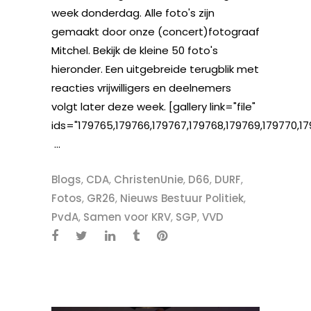
week donderdag. Alle foto's zijn
gemaakt door onze (concert)fotograaf
Mitchel. Bekijk de kleine 50 foto's
hieronder. Een uitgebreide terugblik met
reacties vrijwilligers en deelnemers
volgt later deze week. [gallery link="file"
ids="179765,179766,179767,179768,179769,179770,17
...
Blogs
,
CDA
,
ChristenUnie
,
D66
,
DURF
,
Fotos
,
GR26
,
Nieuws Bestuur Politiek
,
PvdA
,
Samen voor KRV
,
SGP
,
VVD