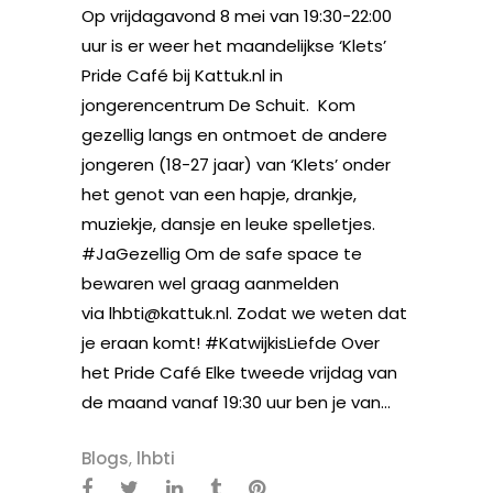
Op vrijdagavond 8 mei van 19:30-22:00
uur is er weer het maandelijkse ‘Klets’
Pride Café bij Kattuk.nl in
jongerencentrum De Schuit. Kom
gezellig langs en ontmoet de andere
jongeren (18-27 jaar) van ‘Klets’ onder
het genot van een hapje, drankje,
muziekje, dansje en leuke spelletjes.
#JaGezellig Om de safe space te
bewaren wel graag aanmelden
via lhbti@kattuk.nl. Zodat we weten dat
je eraan komt! #KatwijkisLiefde Over
het Pride Café Elke tweede vrijdag van
de maand vanaf 19:30 uur ben je van...
Blogs
,
lhbti