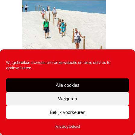
Wij gebruiken cookies om onze website en onze service te
Zomer in Katwijk: 80 gratis
optimaliseren.
activiteiten voor jong & oud
20 juli 2026
Alle cookies
Weigeren
Bekijk voorkeuren
Privacybeleid