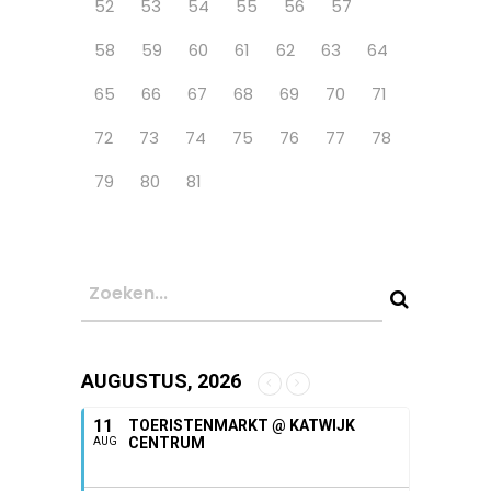
52
53
54
55
56
57
58
59
60
61
62
63
64
65
66
67
68
69
70
71
72
73
74
75
76
77
78
79
80
81
AUGUSTUS, 2026
11
TOERISTENMARKT @ KATWIJK
CENTRUM
AUG