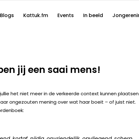
Blogs
Kattuk.fm
Events
In beeld
Jongereni
 ben jij een saai mens!
jullie het niet meer in de verkeerde context kunnen plaatsen
haar ongezouten mening over wat haar boeit – of juist niet.
oordenboek:
end, kortaf, nijdig, onvriendelijk, opvliegend, scherp,