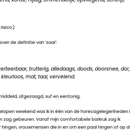
risico.)
over de definitie van ‘saai’:
rteerbaar, trutterig, alledaags, doods, doorsnee, dor,
, kleurloos, mat, taai, vervelend.
emiddeld, afgezaagd, suf en eentonig.
fgelopen weekend was ik in één van de horecagelegenheden 
en zag gebeuren. Vanaf mijn comfortabele barkruk zag ik
bar hingen, vrouwmensen die in en om een paal hingen of op 