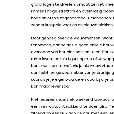
grond lagen te dweilen, omdat ze niet me
immens hoge stiletto’s en overmatig alcoh
hoge stiletto’s zogenoemde ‘zitschoenen’ z
zonder kreupele voetjes en blauwe plekken 
Maar genoeg over die vrouwmensen. Want w
fenomeen, dat helaas in geen enkele bar weg 
overlopen van het bier, hossen te enthousi
ramp kwam er zo’n figuur op me af. Al waggel
bent een saai mens!’. Als je als vrouw zijnd
aan hebt, en gewoon lekker van je drankje ge
saai als je je eigenwaarde en daarbij al je 
Dan maar liever saai.
Niet iedereen hoeft elk weekend laveloos, 
een mini-optocht sjokkend te doen alsof ‘i
zittend op een kruk aan de bar, met een lek