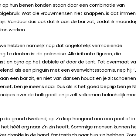
er op hun benen konden staan door een combinatie van
olgebruik. Wat die vrouwmensen niet snappen, is dat immen
ijn. Vandaar dus ook dat ik aan de bar zat, zodat ik maanda
kon werken.
e hebben namelijk nog dat ongelofelijk vermoeiende
te denken is: de polonaise. Alle irritante figuren, die
ast en bijna op het debiele af door de tent. Tot overmaat v
end, als een pinguïn met een evenwichtsstoornis, riep hij: ‘J
e aan een bar zit, en niet van dansen houdt en je zitschoenen
niet, ben je ineens saai. Dus als ik het goed begrijp ben je N
principes over de balk gooit en jezelf volkomen belachelijk ma
op de grond dweilend, op z’n kop hangend aan een paal of in
e het héél erg naar z’n zin heeft. Sommige mensen kunnen he
ker drankje in de hand, fantastisch naar hun zin hebben. Zon