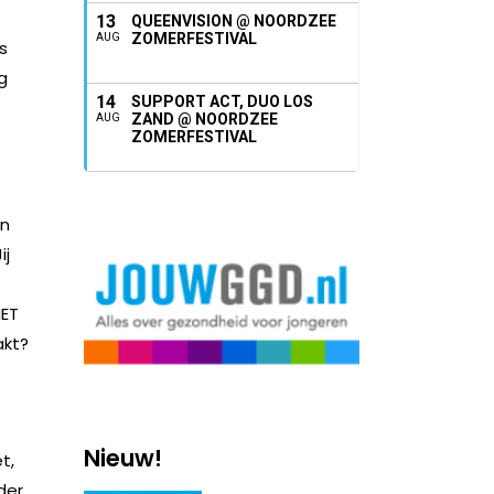
13
QUEENVISION @ NOORDZEE
ZOMERFESTIVAL
AUG
s
g
14
SUPPORT ACT, DUO LOS
ZAND @ NOORDZEE
AUG
ZOMERFESTIVAL
an
ij
IET
akt?
Nieuw!
t,
der