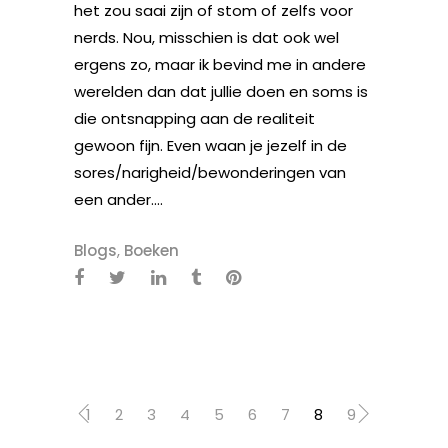
het zou saai zijn of stom of zelfs voor
nerds. Nou, misschien is dat ook wel
ergens zo, maar ik bevind me in andere
werelden dan dat jullie doen en soms is
die ontsnapping aan de realiteit
gewoon fijn. Even waan je jezelf in de
sores/narigheid/bewonderingen van
een ander....
Blogs
,
Boeken
1
2
3
4
5
6
7
8
9