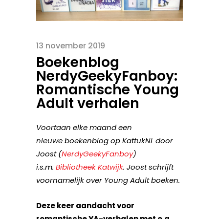
13 november 2019
Boekenblog
NerdyGeekyFanboy:
Romantische Young
Adult verhalen
Voortaan elke maand een
nieuwe boekenblog op KattukNL door
Joost (
NerdyGeekyFanboy
)
i.s.m.
Bibliotheek Katwijk
. Joost schrijft
voornamelijk over Young Adult boeken.
Deze keer aandacht voor
romantische YA-verhalen met o.a.