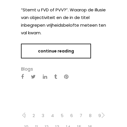
“Stemt u FVD of PVV?”. Waarop de illusie
van objectiviteit en de in de titel
inbegrepen vrijheidsbelofte meteen ten
val kwam.
continue reading
Blogs
1
2
3
4
5
6
7
8
9
10
11
12
13
14
15
16