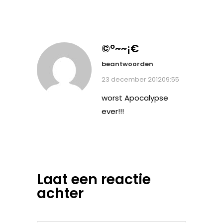
©º~~¡€
beantwoorden
23 december 201209:55
worst Apocalypse
ever!!!
Laat een reactie
achter