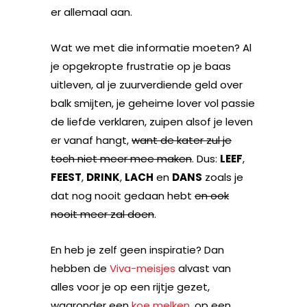
er allemaal aan.
Wat we met die informatie moeten? Al
je opgekropte frustratie op je baas
uitleven, al je zuurverdiende geld over
balk smijten, je geheime lover vol passie
de liefde verklaren, zuipen alsof je leven
er vanaf hangt,
want de kater zul je
toch niet meer mee maken
. Dus:
LEEF
,
FEEST
,
DRINK
,
LACH
en
DANS
zoals je
dat nog nooit gedaan hebt
en ook
nooit meer zal doen
.
En heb je zelf geen inspiratie? Dan
hebben de
Viva-meisjes
alvast van
alles voor je op een rijtje gezet,
waaronder een
koe melken
, op een