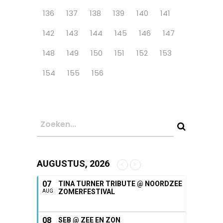
136
137
138
139
140
141
142
143
144
145
146
147
148
149
150
151
152
153
154
155
156
AUGUSTUS, 2026
07
TINA TURNER TRIBUTE @ NOORDZEE
ZOMERFESTIVAL
AUG
08
SEB @ ZEE EN ZON