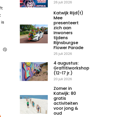
26 juli 2026
ft
Katwijk Rijd(t)
t
Mee
 is
presenteert
zich aan
inwoners
tijdens
Rijnsburgse
Flower Parade
25 juli 2026
4 augustus:
Graffitiworkshop
(12-17 jr.)
20 juli 2026
Zomer in
Katwijk: 80
gratis
activiteiten
voor jong &
oud