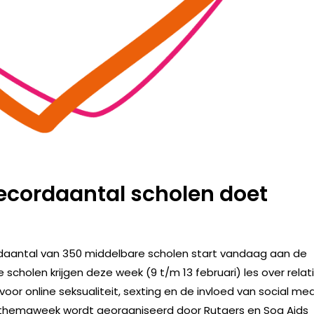
recordaantal scholen doet
ordaantal van 350 middelbare scholen start vandaag aan de
scholen krijgen deze week (9 t/m 13 februari) les over relat
voor online seksualiteit, sexting en de invloed van social me
se themaweek wordt georganiseerd door Rutgers en Soa Aids