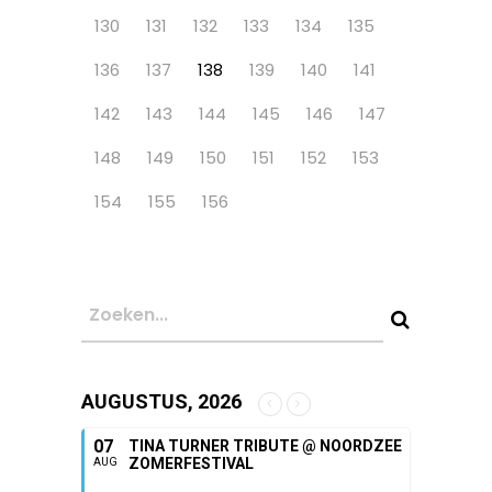
130
131
132
133
134
135
136
137
138
139
140
141
142
143
144
145
146
147
148
149
150
151
152
153
154
155
156
AUGUSTUS, 2026
07
TINA TURNER TRIBUTE @ NOORDZEE
ZOMERFESTIVAL
AUG