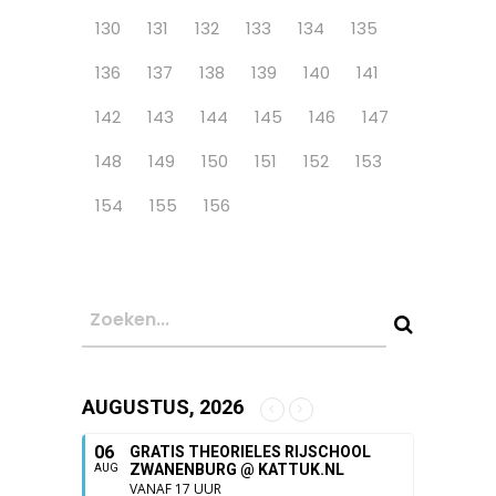
130
131
132
133
134
135
136
137
138
139
140
141
142
143
144
145
146
147
148
149
150
151
152
153
154
155
156
AUGUSTUS, 2026
06
GRATIS THEORIELES RIJSCHOOL
ZWANENBURG @ KATTUK.NL
AUG
VANAF 17 UUR