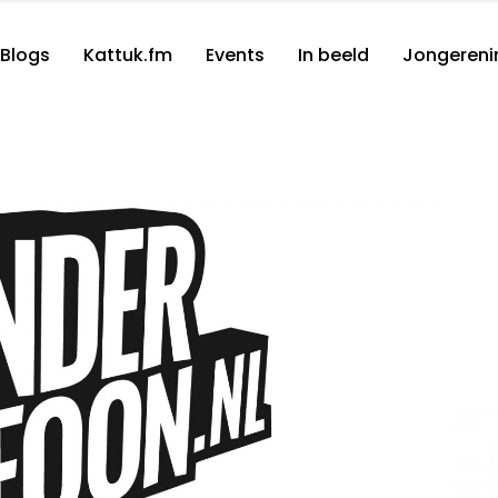
Blogs
Kattuk.fm
Events
In beeld
Jongereni