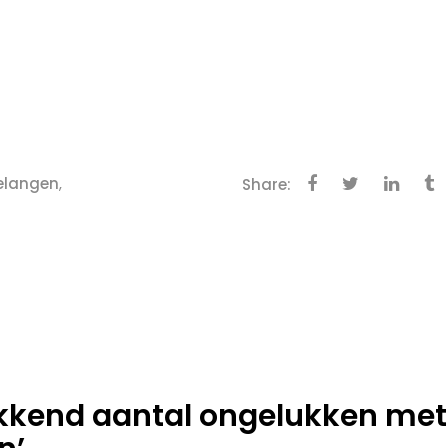
elangen
,
Share:
ekkend aantal ongelukken met