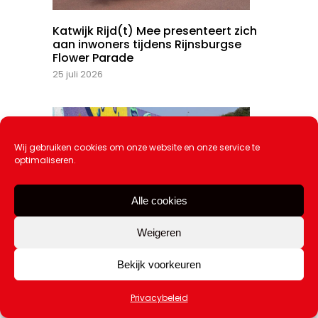
Katwijk Rijd(t) Mee presenteert zich
aan inwoners tijdens Rijnsburgse
Flower Parade
25 juli 2026
Wij gebruiken cookies om onze website en onze service te
optimaliseren.
Alle cookies
Weigeren
4 augustus: Graffitiworkshop (12-17
Bekijk voorkeuren
jr.)
20 juli 2026
Privacybeleid