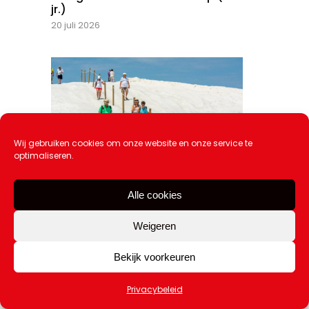
jr.)
20 juli 2026
Wij gebruiken cookies om onze website en onze service te
optimaliseren.
Alle cookies
Zomer in Katwijk: 80 gratis
activiteiten voor jong & oud
Weigeren
20 juli 2026
Bekijk voorkeuren
Privacybeleid