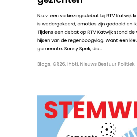
N.a.v. een verkiezingsdebat bij RTV Katwijk
is wedergekeerd, emoties zijn gedaald en ik 
Tijdens een debat op RTV Katwijk stond de w
hijsen van de regenboogvlag. Want een kleur
gemeente. Sonny Spek, die...
Blogs
,
GR26
,
lhbti
,
Nieuws Bestuur Politiek