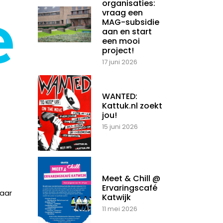
organisaties:
vraag een
MAG-subsidie
aan en start
een mooi
project!
17 juni 2026
WANTED:
Kattuk.nl zoekt
jou!
15 juni 2026
Meet & Chill @
Ervaringscafé
maar
Katwijk
11 mei 2026