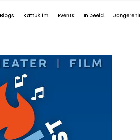
Blogs
Kattuk.fm
Events
In beeld
Jongereni