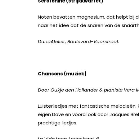
Serotonine (strijkkwartet)
Noten bevatten magnesium, dat helpt bij de
naar het idee dat de snaren van de snaarthe
DunaAtelier, Boulevard-Voorstraat.
Chansons (muziek)
Door Oukje den Hollander & pianiste Vera M
Luisterliedjes met fantastische melodieën. 
eigen Dave en vooral ook door Jacques Bre
prachtige liedjes.
La Vida Loca, Voorstraat 41.