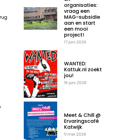
organisaties:
vraag een
MAG-subsidie
rug
aan en start
een mooi
project!
17 juni 2026
WANTED:
Kattuk.nl zoekt
jou!
15 juni 2026
e
Meet & Chill @
Ervaringscafé
Katwijk
11 mei 2026