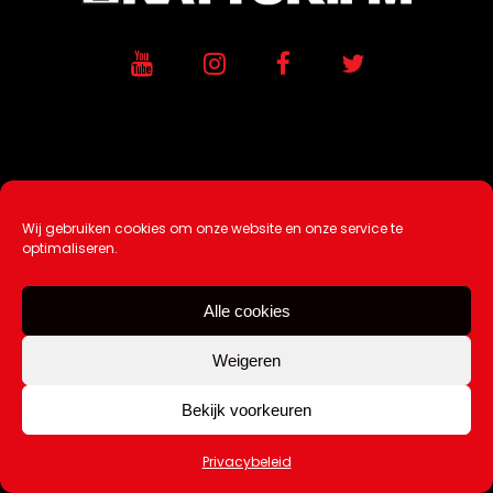
Wij gebruiken cookies om onze website en onze service te
optimaliseren.
Ontwikkeling / Hosting door
AtSea
Design & Medi
a
Alle cookies
Disclaimer |
Over Ons |
Tip de redactie
|
Weigeren
Contact
Bekijk voorkeuren
Copyright Kattuk.nl 2003-2026
Privacybeleid