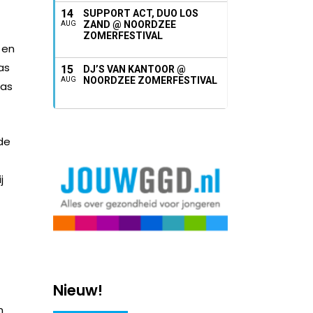
14
SUPPORT ACT, DUO LOS
ZAND @ NOORDZEE
AUG
ZOMERFESTIVAL
 en
as
15
DJ’S VAN KANTOOR @
NOORDZEE ZOMERFESTIVAL
AUG
eas
 de
j
Nieuw!
n