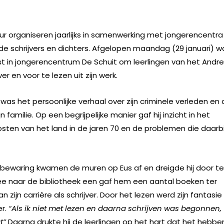
tuur organiseren jaarlijks in samenwerking met jongerencentra
de schrijvers en dichters. Afgelopen maandag (29 januari) w
ast in jongerencentrum De Schuit om leerlingen van het Andr
er en voor te lezen uit zijn werk.
was het persoonlijke verhaal over zijn criminele verleden en
amilie. Op een begrijpelijke manier gaf hij inzicht in het
sten van het land in de jaren 70 en de problemen die daarbi
van bewaring kwamen de muren op Eus af en dreigde hij door te
e naar de bibliotheek een gaf hem een aantal boeken ter
an zijn carrière als schrijver. Door het lezen werd zijn fantasie
er.
“Als ik niet met lezen en daarna schrijven was begonnen,
at”
Daarna drukte hij de leerlingen op het hart dat het hebbe