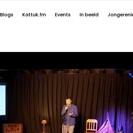
Blogs
Kattuk.fm
Events
In beeld
Jongereni