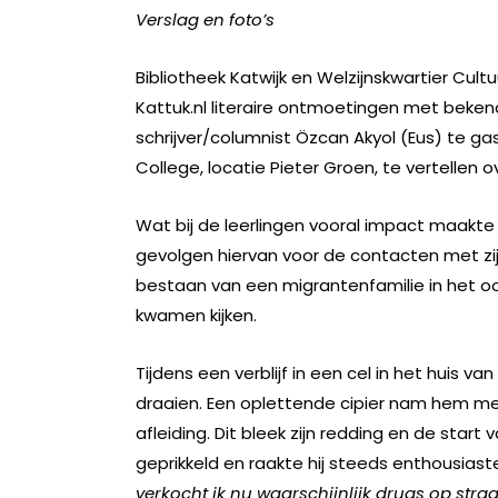
Verslag en foto’s
Bibliotheek Katwijk en Welzijnskwartier Cul
Kattuk.nl literaire ontmoetingen met beken
schrijver/columnist Özcan Akyol (Eus) te g
College, locatie Pieter Groen, te vertellen ov
Wat bij de leerlingen vooral impact maakte 
gevolgen hiervan voor de contacten met zijn f
bestaan van een migrantenfamilie in het oo
kwamen kijken.
Tijdens een verblijf in een cel in het huis 
draaien. Een oplettende cipier nam hem me
afleiding. Dit bleek zijn redding en de start v
geprikkeld en raakte hij steeds enthousiast
verkocht ik nu waarschijnlijk drugs op stra