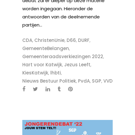
debat zal er dieper op deze materie
worden ingegaan. Hieronder de
antwoorden van de deelnemende
partijen...
CDA
,
ChristenUnie
,
D66
,
DURF
,
GemeenteBelangen
,
Gemeenteraadsverkiezingen 2022
,
Hart voor Katwijk
,
Jezus Leeft
,
KiesKatwijk
,
lhbti
,
Nieuws Bestuur Politiek
,
PvdA
,
SGP
,
VVD