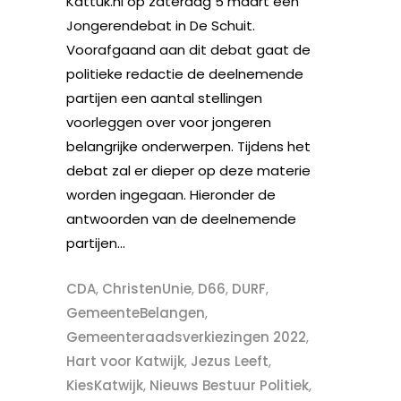
Kattuk.nl op zaterdag 5 maart een
Jongerendebat in De Schuit.
Voorafgaand aan dit debat gaat de
politieke redactie de deelnemende
partijen een aantal stellingen
voorleggen over voor jongeren
belangrijke onderwerpen. Tijdens het
debat zal er dieper op deze materie
worden ingegaan. Hieronder de
antwoorden van de deelnemende
partijen...
CDA
,
ChristenUnie
,
D66
,
DURF
,
GemeenteBelangen
,
Gemeenteraadsverkiezingen 2022
,
Hart voor Katwijk
,
Jezus Leeft
,
KiesKatwijk
,
Nieuws Bestuur Politiek
,