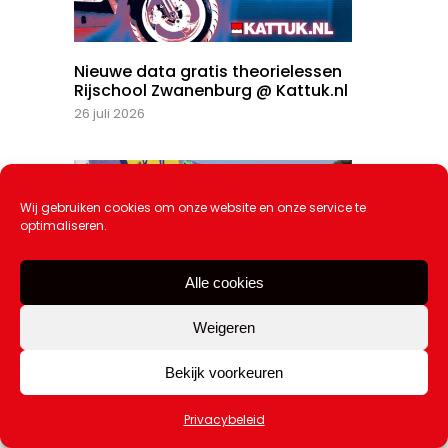
Nieuwe data gratis theorielessen
Rijschool Zwanenburg @ Kattuk.nl
26 juli 2026
Wij gebruiken cookies om onze website en onze service te
optimaliseren.
Alle cookies
Weigeren
4 augustus: Graffitiworkshop (12-17
Bekijk voorkeuren
jr.)
20 juli 2026
Privacybeleid