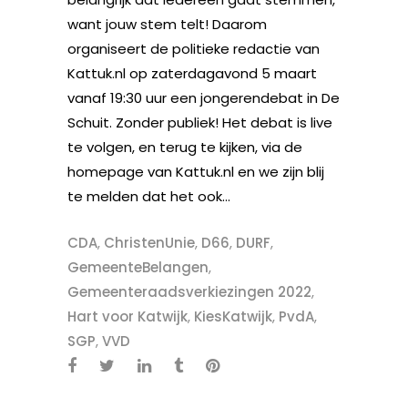
want jouw stem telt! Daarom
organiseert de politieke redactie van
Kattuk.nl op zaterdagavond 5 maart
vanaf 19:30 uur een jongerendebat in De
Schuit. Zonder publiek! Het debat is live
te volgen, en terug te kijken, via de
homepage van Kattuk.nl en we zijn blij
te melden dat het ook...
CDA
,
ChristenUnie
,
D66
,
DURF
,
GemeenteBelangen
,
Gemeenteraadsverkiezingen 2022
,
Hart voor Katwijk
,
KiesKatwijk
,
PvdA
,
SGP
,
VVD