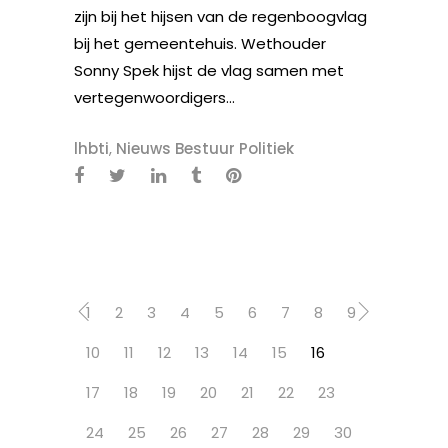
zijn bij het hijsen van de regenboogvlag
bij het gemeentehuis. Wethouder
Sonny Spek hijst de vlag samen met
vertegenwoordigers...
lhbti
,
Nieuws Bestuur Politiek
1
2
3
4
5
6
7
8
9
10
11
12
13
14
15
16
17
18
19
20
21
22
23
24
25
26
27
28
29
30