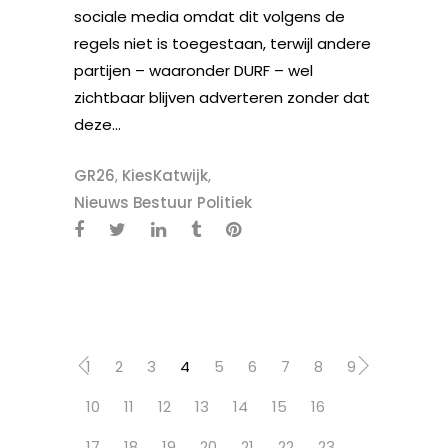
sociale media omdat dit volgens de
regels niet is toegestaan, terwijl andere
partijen – waaronder DURF – wel
zichtbaar blijven adverteren zonder dat
deze...
GR26
,
KiesKatwijk
,
Nieuws Bestuur Politiek
1
2
3
4
5
6
7
8
9
10
11
12
13
14
15
16
17
18
19
20
21
22
23