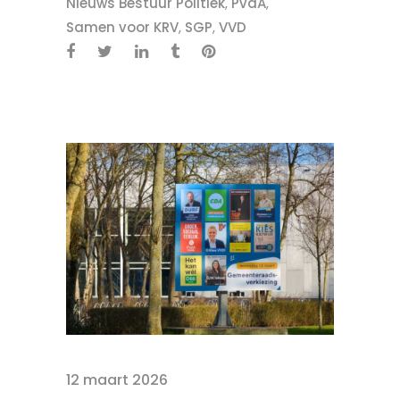
Nieuws Bestuur Politiek
,
PvdA
,
Samen voor KRV
,
SGP
,
VVD
12 maart 2026