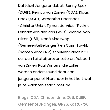
Kattuk.nl Jongerendebat. Sonny Spek
(DURF), Remco van Zuijlen (CDA), Klaas
Hoek (SGP), Samantha Haasnoot
(ChristenUnie), Tijmen de Vries (PvdA),
Lennart van der Plas (VVD), Michael van
Hilten (D66), René Slootweg
(GemeenteBelangen) en Carin Tawfik
(Samen voor KRV) schuiven vanaf 19:30
uur aan tafel bij presentatoren Robbert
van Dijk en Paul Winters, die zullen
worden ondersteund door een
jongerenpanel. Hieronder in het kort wat
je te wachten staat, met de...
Blogs
,
CDA
,
ChristenUnie
,
D66
,
DURF
,
GemeenteBelangen
,
GR26
,
Kattuk.tv
,