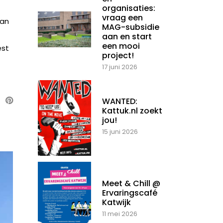
organisaties:
vraag een
van
MAG-subsidie
aan en start
een mooi
est
project!
17 juni 2026
WANTED:
Kattuk.nl zoekt
jou!
15 juni 2026
Meet & Chill @
Ervaringscafé
Katwijk
11 mei 2026