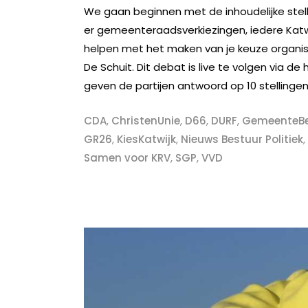
We gaan beginnen met de inhoudelijke stel
er gemeenteraadsverkiezingen, iedere Katw
helpen met het maken van je keuze organis
De Schuit. Dit debat is live te volgen via
geven de partijen antwoord op 10 stellingen
CDA
,
ChristenUnie
,
D66
,
DURF
,
GemeenteB
GR26
,
KiesKatwijk
,
Nieuws Bestuur Politiek
,
Samen voor KRV
,
SGP
,
VVD