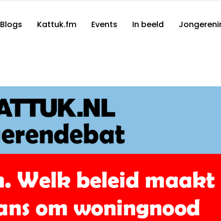
Blogs
Kattuk.fm
Events
In beeld
Jongereni