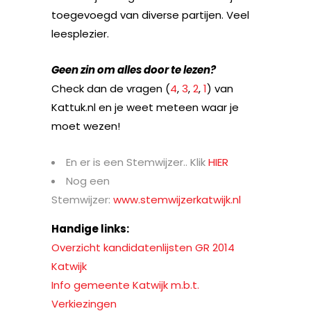
toegevoegd van diverse partijen. Veel
leesplezier.
Geen zin om alles door te lezen?
Check dan de vragen (
4
,
3
,
2
,
1
) van
Kattuk.nl en je weet meteen waar je
moet wezen!
En er is een Stemwijzer.. Klik
HIER
Nog een
Stemwijzer:
www.stemwijzerkatwijk.nl
Handige links:
Overzicht kandidatenlijsten GR 2014
Katwijk
Info gemeente Katwijk m.b.t.
Verkiezingen