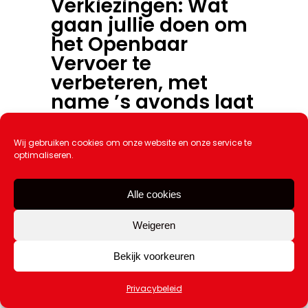
Verkiezingen: Wat
gaan jullie doen om
het Openbaar
Vervoer te
verbeteren, met
name ’s avonds laat
en in het weekend?
Wij gebruiken cookies om onze website en onze service te
UPDATE:
optimaliseren.
reactie PvdA
toegevoegd
Alle cookies
Weigeren
Op 19 maart
zijn
Bekijk voorkeuren
er
gemeenteraadsverkiezingen
, iedere
Privacybeleid
Katwijker van 18 jaar en ouder mag gaan