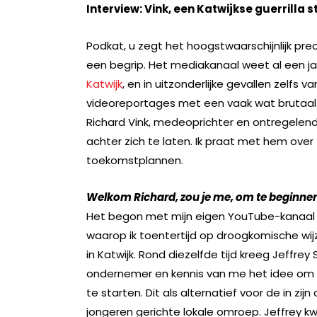
Interview: Vink, een Katwijkse guerrilla s
Podkat, u zegt het hoogstwaarschijnlijk pre
een begrip. Het mediakanaal weet al een j
Katwijk
, en in uitzonderlijke gevallen zelfs
videoreportages met een vaak wat brutaal en
Richard Vink, medeoprichter en ontregelen
achter zich te laten. Ik praat met hem over zi
toekomstplannen.
Welkom Richard, zou je me, om te beginne
Het begon met mijn eigen YouTube-kanaal (h
waarop ik toentertijd op droogkomische wi
in Katwijk. Rond diezelfde tijd kreeg Jeffre
ondernemer en kennis van me het idee om 
te starten. Dit als alternatief voor de in zij
jongeren gerichte lokale omroep. Jeffrey k