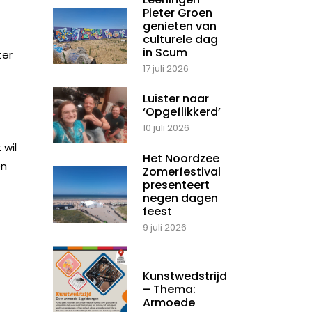
Pieter Groen
genieten van
culturele dag
in Scum
ter
17 juli 2026
Luister naar
‘Opgeflikkerd’
10 juli 2026
 wil
Het Noordzee
en
Zomerfestival
presenteert
negen dagen
feest
9 juli 2026
Kunstwedstrijd
– Thema:
Armoede