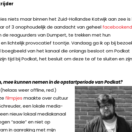
trijder
cies niets maar binnen het Zuid-Hollandse Katwijk aan zee is
aar of 3 onophoudelijk de aandacht van geheel
facebooken
 van de reaguurders van Dumpert, te trekken met hun
 lichtelijk provocatief toontje. Vandaag ga ik op bij bezoek
d boegbeeld van het kanaal die onlangs besloot om Podkat
jn tijd bij Podkat, het besluit om deze te af te sluiten en zij
n, mee kunnen nemen in de opstartperiode van Podkat?
elaas weer offline, red.)
jze
filmpjes
maakte over cultuur
y Schreuder, een lokale media-
een nieuw lokaal mediakanaal
n ogen “saaie” en niet op
wam in aanraking met mijn