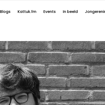
Blogs
Kattuk.fm
Events
In beeld
Jongereni