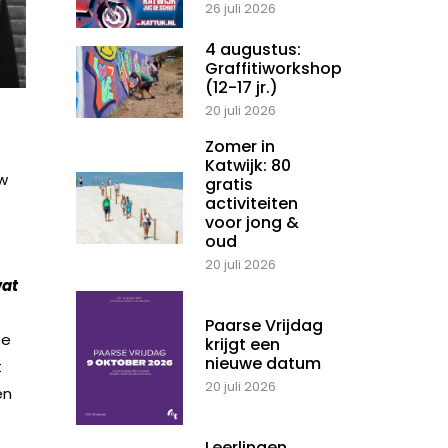
26 juli 2026
4 augustus:
Graffitiworkshop
(12-17 jr.)
20 juli 2026
Zomer in
Katwijk: 80
uw
gratis
activiteiten
voor jong &
oud
20 juli 2026
wat
Paarse Vrijdag
ee
krijgt een
nieuwe datum
t
20 juli 2026
en
Leerlingen