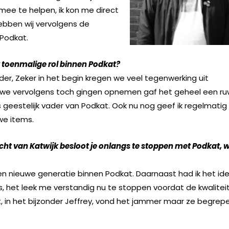
mee te helpen, ik kon me direct
hebben wij vervolgens de
 Podkat.
uw toenmalige rol binnen Podkat?
rijder, Zeker in het begin kregen we veel tegenwerking uit
t we vervolgens toch gingen opnemen gaf het geheel een r
s geestelijk vader van Podkat. Ook nu nog geef ik regelmatig
we items.
zicht van Katwijk besloot je onlangs te stoppen met Podkat, 
een nieuwe generatie binnen Podkat. Daarnaast had ik het id
s, het leek me verstandig nu te stoppen voordat de kwalitei
, in het bijzonder Jeffrey, vond het jammer maar ze begrep