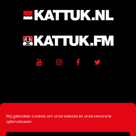
Wij gebruiken cookies om onze website en onze service te
Ontwikkeling / Hosting door
AtSea
optimaliseren.
Design & Medi
a