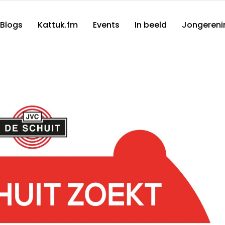
Blogs
Kattuk.fm
Events
In beeld
Jongereni