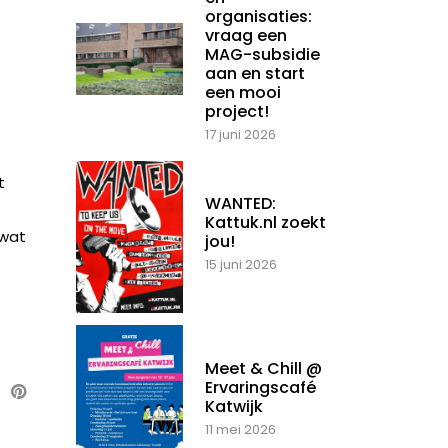
organisaties:
vraag een
MAG-subsidie
aan en start
een mooi
project!
17 juni 2026
t
WANTED:
Kattuk.nl zoekt
 wat
jou!
15 juni 2026
Meet & Chill @
Ervaringscafé
Katwijk
11 mei 2026