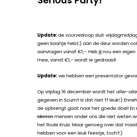
Serious Party!
Update:
de voorverkoop sluit vrijdagmiddag
geen kaartje hebt;) aan de deur worden ook
aanvragen vanaf €1,-. Heb jij nou een eige
mee, vanaf €1,- wordt ie gedraaid!
Update:
we hebben een presentator gevond
Op vrijdag 16 december wordt het
aller-alle
gegeven in Scum!! Is dat niet ff leuk!:) Enn
de opbrengt gaat naar het goede doel! En 
idioten
mensen onder ons die niet weten wat
het Rode Kruis. Maar genoeg over dat maa
hebben voor een leuk feestje, toch?;)