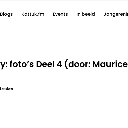
Blogs
Kattuk.fm
Events
In beeld
Jongereni
y: foto’s Deel 4 (door: Maurice
tbreken.