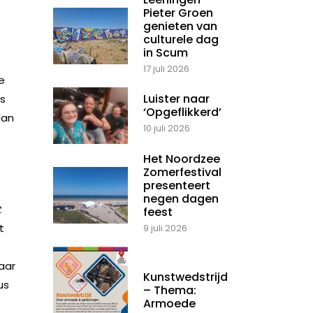
Pieter Groen
genieten van
culturele dag
in Scum
17 juli 2026
e
Luister naar
es
‘Opgeflikkerd’
dan
10 juli 2026
Het Noordzee
Zomerfestival
presenteert
negen dagen
t
feest
t
9 juli 2026
aar
Kunstwedstrijd
us
– Thema:
Armoede