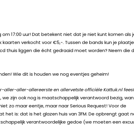
 om 17:00 uur! Dat betekent niet dat je niet kunt komen als j
 kaarten verkocht voor €5,-. Tussen de bands kun je plaatj
n cd thuis liggen die écht gedraaid moet worden? Neem die 
en! Wie dit is houden we nog eventjes geheim!
r-aller-aller-allereerste en allervetste officiële Kattuk.nl fees
eh, we zijn ook nog is maatschappelijk verantwoord bezig, wan
niet zo maar eentje, maar naar Serious Request! Voor de
 het is: dat is het glazen huis van 3FM. De opbrengt gaat n
tschappelijk verantwoordelijke gedoe (we moeten een excu