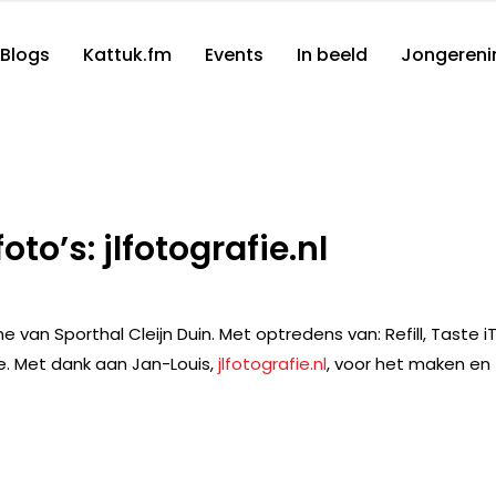
Blogs
Kattuk.fm
Events
In beeld
Jongereni
to’s: jlfotografie.nl
e van Sporthal Cleijn Duin. Met optredens van: Refill, Taste iT
e. Met dank aan Jan-Louis,
jlfotografie.nl
, voor het maken en