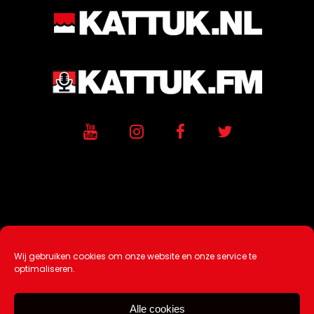
Wij gebruiken cookies om onze website en onze service te
Ontwikkeling / Hosting door
AtSea
optimaliseren.
Design & Medi
a
Alle cookies