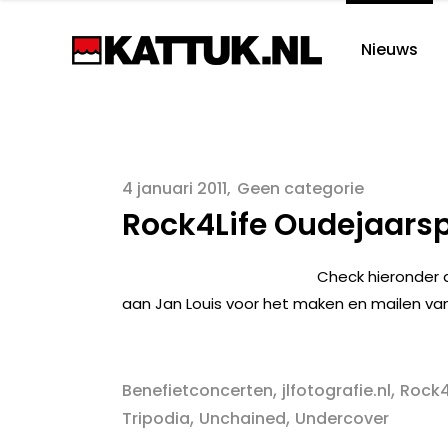
Nieuws
4 januari 2011
Geen categorie
Rock4Life Oudejaarsp
Check hieronder d
aan Jan Louis voor het maken en mailen van
,
,
Benefietconcerten
jlfotografie.nl
Rock4
,
,
Tripodia
Unchained
Undercover