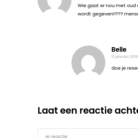
Wie gaat er nou met oud e
wordt gegeven!!??? mensen 
Belle
5 januari 201
doe je rese
Laat een reactie acht