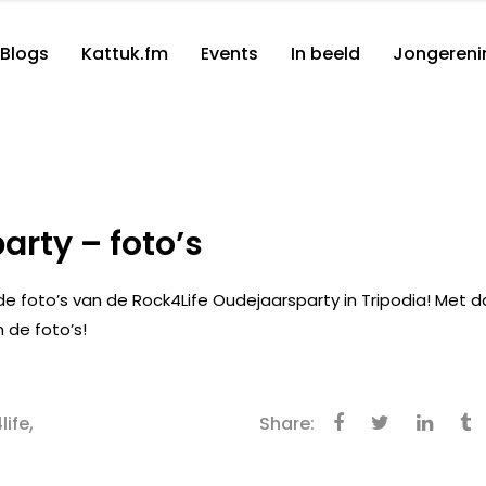
Blogs
Kattuk.fm
Events
In beeld
Jongereni
arty – foto’s
e foto’s van de Rock4Life Oudejaarsparty in Tripodia! Met d
 de foto’s!
,
life
Share: