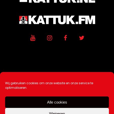
Wij gebruiken cookies om onze website en onze service te
Ontwikkeling / Hosting door
AtSea
optimaliseren.
Design & Medi
a
Alle cookies
Disclaimer |
Over Ons |
Tip de redactie
|
Contact
Weigeren