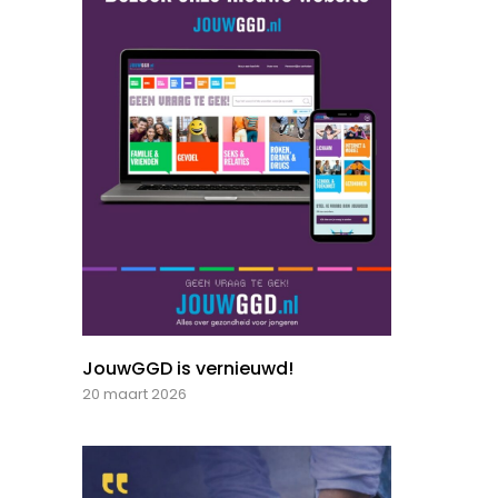
JouwGGD is vernieuwd!
20 maart 2026